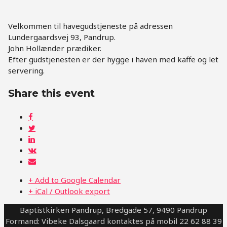
Velkommen til havegudstjeneste på adressen
Lundergaardsvej 93, Pandrup.
John Hollænder prædiker.
Efter gudstjenesten er der hygge i haven med kaffe og let
servering.
Share this event
+ Add to Google Calendar
+ iCal / Outlook export
Baptistkirken Pandrup, Bredgade 57, 9490 Pandrup
Formand: Vibeke Dalsgaard kontaktes på mobil 22 62 88 39