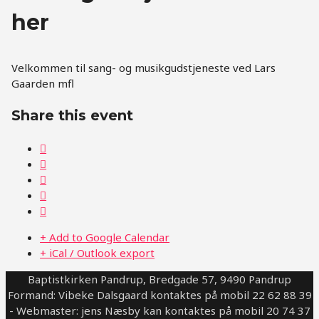
her
Velkommen til sang- og musikgudstjeneste ved Lars
Gaarden mfl
Share this event
+ Add to Google Calendar
+ iCal / Outlook export
Baptistkirken Pandrup, Bredgade 57, 9490 Pandrup
Formand: Vibeke Dalsgaard kontaktes på mobil 22 62 88 39
- Webmaster: jens Næsby kan kontaktes på mobil 20 74 37