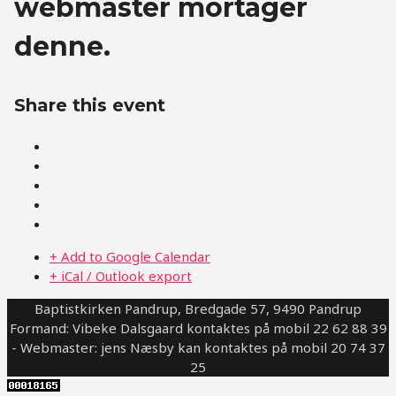
webmaster mortager
denne.
Share this event
+ Add to Google Calendar
+ iCal / Outlook export
Baptistkirken Pandrup, Bredgade 57, 9490 Pandrup
Formand: Vibeke Dalsgaard kontaktes på mobil 22 62 88 39
- Webmaster: jens Næsby kan kontaktes på mobil 20 74 37
25