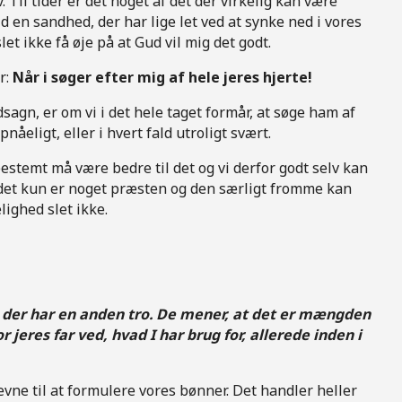
. Til tider er det noget af det der virkelig kan være
d en sandhed, der har lige let ved at synke ned i vores
et ikke få øje på at Gud vil mig det godt.
r:
Når i søger efter mig af hele jeres hjerte!
dsagn, er om vi i det hele taget formår, at søge ham af
åeligt, eller i hvert fald utroligt svært.
estemt må være bedre til det og vi derfor godt selv kan
t det kun er noget præsten og den særligt fromme kan
ighed slet ikke.
, der har en anden tro. De mener, at det er mængden
 jeres far ved, hvad I har brug for, allerede inden i
 evne til at formulere vores bønner. Det handler heller