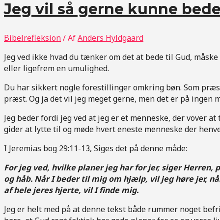
Jeg vil så gerne kunne bede
Bibelrefleksion
/ Af
Anders Hyldgaard
Jeg ved ikke hvad du tænker om det at bede til Gud, måske h
eller ligefrem en umulighed.
Du har sikkert nogle forestillinger omkring bøn. Som præst 
præst. Og ja det vil jeg meget gerne, men det er på ingen m
Jeg beder fordi jeg ved at jeg er et menneske, der vover at
gider at lytte til og møde hvert eneste menneske der henve
I Jeremias bog 29:11-13, Siges det på denne måde:
For jeg ved, hvilke planer jeg har for jer, siger Herren
og håb. Når I beder til mig om hjælp, vil jeg høre jer, når
af hele jeres hjerte, vil I finde mig.
Jeg er helt med på at denne tekst både rummer noget befri