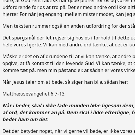
høre, at Gud rent faktisk har gode planer for os og vores liv
udfordrende for os at tro på. Det er med andre ord ikke alti
hjerter. For når jeg engang imellem mister modet, kan jeg sl
Men teksten rummer også en anden udfordring for der stå
Det spørgsmål der let rejser sig hos os i forhold til dette u
hele vores hjerte. Vi kan med andre ord tænke, at det er uopn
Måske er det en af grundene til at vi kan tænke, at andre b
opgive, at få kontakt til den levende Gud. Vi kan tænke, a
komme tæt på, men min påstand er, at sådan er vores virkel
Når Jesus taler om at bede, så siger han bl.a. sådan her:
Matthæusevangeliet 6,7-13:
Når i beder, skal i ikke lade munden løbe ligesom dem
af ord, det kommer an på. Dem skal i ikke efterligne, for
beder ham om det.
Det der betyder noget, når vi gerne vil bede, er ikke vores