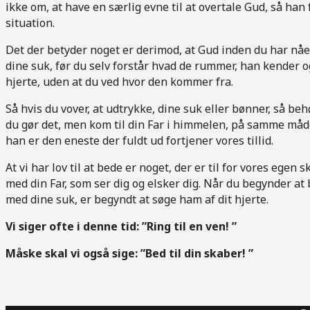
ikke om, at have en særlig evne til at overtale Gud, så han f
situation.
Det der betyder noget er derimod, at Gud inden du har nåe
dine suk, før du selv forstår hvad de rummer, han kender o
hjerte, uden at du ved hvor den kommer fra.
Så hvis du vover, at udtrykke, dine suk eller bønner, så be
du gør det, men kom til din Far i himmelen, på samme måde, 
han er den eneste der fuldt ud fortjener vores tillid.
At vi har lov til at bede er noget, der er til for vores ege
med din Far, som ser dig og elsker dig. Når du begynder at 
med dine suk, er begyndt at søge ham af dit hjerte.
Vi siger ofte i denne tid: ”Ring til en ven! ”
Måske skal vi også sige: ”Bed til din skaber! ”