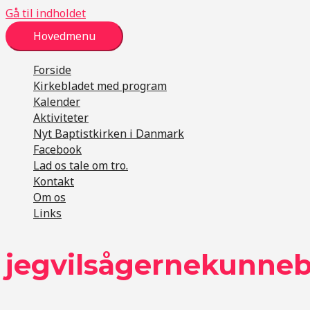
Gå til indholdet
Hovedmenu
Forside
Kirkebladet med program
Kalender
Aktiviteter
Nyt Baptistkirken i Danmark
Facebook
Lad os tale om tro.
Kontakt
Om os
Links
jegvilsågernekunne