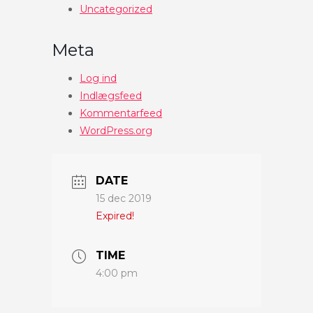
Uncategorized
Meta
Log ind
Indlægsfeed
Kommentarfeed
WordPress.org
DATE
15 dec 2019
Expired!
TIME
4:00 pm