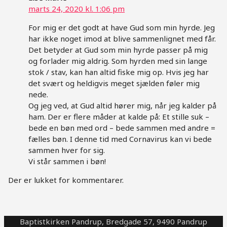
marts 24, 2020 kl. 1:06 pm
For mig er det godt at have Gud som min hyrde. Jeg
har ikke noget imod at blive sammenlignet med får.
Det betyder at Gud som min hyrde passer på mig
og forlader mig aldrig. Som hyrden med sin lange
stok / stav, kan han altid fiske mig op. Hvis jeg har
det svært og heldigvis meget sjælden føler mig
nede.
Og jeg ved, at Gud altid hører mig, når jeg kalder på
ham. Der er flere måder at kalde på: Et stille suk –
bede en bøn med ord – bede sammen med andre =
fælles bøn. I denne tid med Cornavirus kan vi bede
sammen hver for sig.
Vi står sammen i bøn!
Der er lukket for kommentarer.
Baptistkirken Pandrup, Bredgade 57, 9490 Pandrup