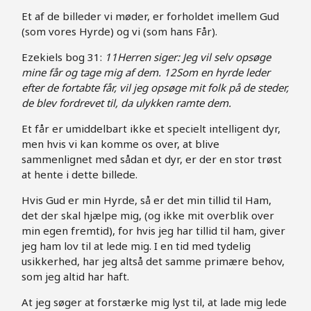
Et af de billeder vi møder, er forholdet imellem Gud
(som vores Hyrde) og vi (som hans Får).
Ezekiels bog 31:
11Herren siger: Jeg vil selv opsøge
mine får og tage mig af dem. 12Som en hyrde leder
efter de fortabte får, vil jeg opsøge mit folk på de steder,
de blev fordrevet til, da ulykken ramte dem.
Et får er umiddelbart ikke et specielt intelligent dyr,
men hvis vi kan komme os over, at blive
sammenlignet med sådan et dyr, er der en stor trøst
at hente i dette billede.
Hvis Gud er min Hyrde, så er det min tillid til Ham,
det der skal hjælpe mig, (og ikke mit overblik over
min egen fremtid), for hvis jeg har tillid til ham, giver
jeg ham lov til at lede mig. I en tid med tydelig
usikkerhed, har jeg altså det samme primære behov,
som jeg altid har haft.
At jeg søger at forstærke mig lyst til, at lade mig lede