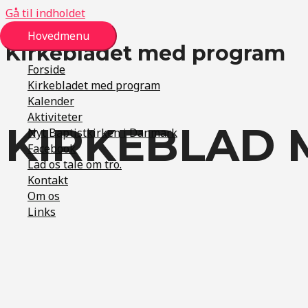
Gå til indholdet
Hovedmenu
Kirkebladet med program
Forside
Kirkebladet med program
Kalender
Aktiviteter
KIRKEBLAD 
Nyt Baptistkirken i Danmark
Facebook
Lad os tale om tro.
Kontakt
Om os
Links