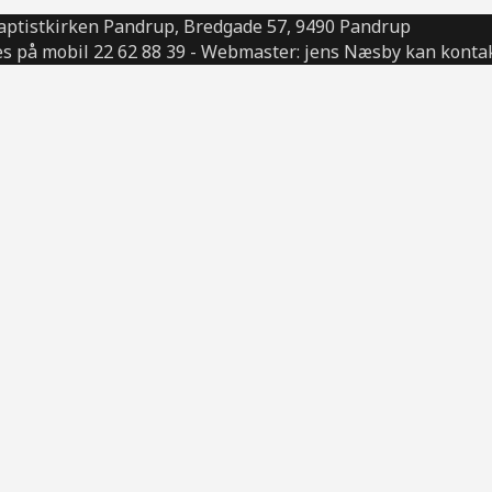
aptistkirken Pandrup, Bredgade 57, 9490 Pandrup
s på mobil 22 62 88 39 - Webmaster: jens Næsby kan kontak