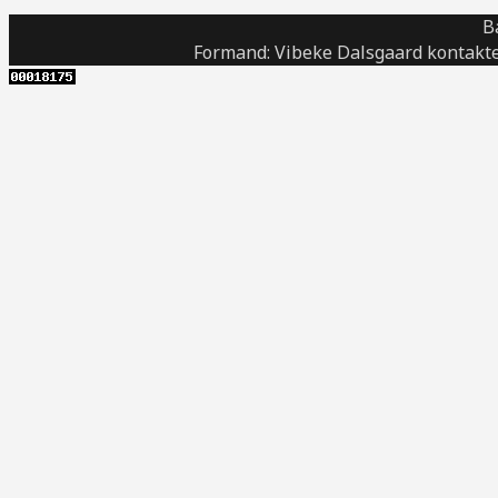
B
Formand: Vibeke Dalsgaard kontakte