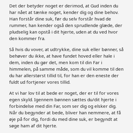
Det der betyder noget er derimod, at Gud inden du
har nået at tænke noget, kender dig og dine behov.
Han forstår dine suk, før du selv forstår hvad de
rummer, han kender også den sprudlende glæde, der
pludselig kan opstå i dit hjerte, uden at du ved hvor
den kommer fra.
Så hvis du vover, at udtrykke, dine suk eller bønner, så
behøver du ikke, at have fundet hoved eller hale i
dem, inden du gør det, men kom til din Far i
himmelen, på samme måde, som du vil komme til den
du har allerstørst tillid til, for han er den eneste der
fuldt ud fortjener vores tillid.
At vi har lov til at bede er noget, der er til for vores
egen skyld. Igennem bønnen sættes du/dit hjerte i
forbindelse med din Far, som ser dig og elsker dig.
Når du begynder at bede, bliver han nemmere, at få
øje på for dig, fordi du med dine suk, er begyndt at
søge ham af dit hjerte.