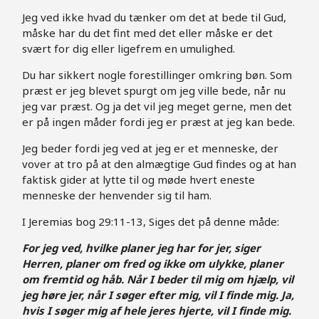
Jeg ved ikke hvad du tænker om det at bede til Gud,
måske har du det fint med det eller måske er det
svært for dig eller ligefrem en umulighed.
Du har sikkert nogle forestillinger omkring bøn. Som
præst er jeg blevet spurgt om jeg ville bede, når nu
jeg var præst. Og ja det vil jeg meget gerne, men det
er på ingen måder fordi jeg er præst at jeg kan bede.
Jeg beder fordi jeg ved at jeg er et menneske, der
vover at tro på at den almægtige Gud findes og at han
faktisk gider at lytte til og møde hvert eneste
menneske der henvender sig til ham.
I Jeremias bog 29:11-13, Siges det på denne måde:
For jeg ved, hvilke planer jeg har for jer, siger
Herren, planer om fred og ikke om ulykke, planer
om fremtid og håb. Når I beder til mig om hjælp, vil
jeg høre jer, når I søger efter mig, vil I finde mig. Ja,
hvis I søger mig af hele jeres hjerte, vil I finde mig.