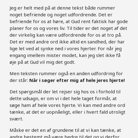
Jeg er helt med på at denne tekst både rummer
noget befriende og noget udfordrende. Det er
befriende for os at høre, at Gud rent faktisk har gode
planer for os og vores liv. Til tider er det noget af det
der virkelig kan være udfordrende for os at tro på.
Det er med andre ord ikke altid en sandhed, der har
lige let ved at synke ned i vores hjerter. For når jeg
engang imellem mister modet, kan jeg slet ikke få
øje på at Gud vil mig det godt.
Men teksten rummer også en anden udfordring for
der står:
Når i søger efter mig af hele jeres hjerte!
Det spørgsmål der let rejser sig hos os i forhold til
dette udsagn, er om vi i det hele taget formår, at
søge ham af hele vores hjerte. Vi kan med andre ord
tænke, at det er uopnåeligt, eller i hvert fald utroligt
svært.
Måske er det en af grundene til at vi kan tænke, at
andre bestemt må være bedre til det og vi derfor