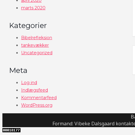
april 2020
marts 2020
Kategorier
Bibelrefleksion
tankevækker
Uncategorized
Meta
Log ind
Indlægsfeed
Kommentarfeed
WordPress.org
B
Formand: Vibeke Dalsgaard kontakte