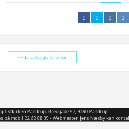
+ Add to Google Calendar
aptistkirken Pandrup, Bredgade 57, 9490 Pandrup
s på mobil 22 62 88 39 - Webmaster: jens Næsby kan kontak