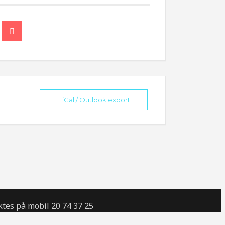
+ iCal / Outlook export
tes på mobil 20 74 37 25