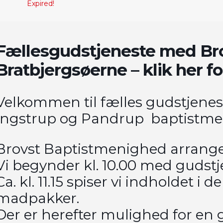
Expired!
Fællesgudstjeneste med Br
Bratbjergsøerne – klik her f
Velkommen til fælles gudstjene
Ingstrup og Pandrup baptistme
Brovst Baptistmenighed arrange
Vi begynder kl. 10.00 med gudstj
Ca. kl. 11.15 spiser vi indholdet i
madpakker.
Der er herefter mulighed for en 