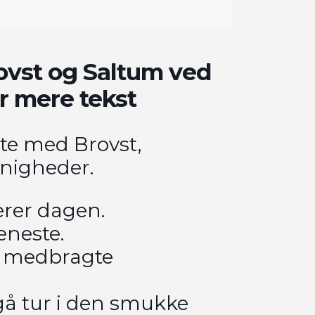
ovst og Saltum ved
or mere tekst
ste med Brovst,
nigheder.
rer dagen.
eneste.
 de medbragte
gå tur i den smukke