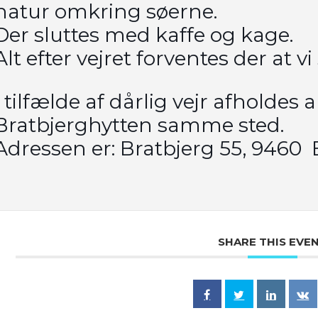
natur omkring søerne.
Der sluttes med kaffe og kage.
Alt efter vejret forventes der at vi 
I tilfælde af dårlig vejr afholdes
Bratbjerghytten samme sted.
Adressen er: Bratbjerg 55, 9460 
SHARE THIS EVE