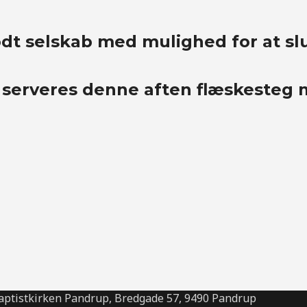
dt selskab med mulighed for at slu
 serveres denne aften flæskesteg 
aptistkirken Pandrup, Bredgade 57, 9490 Pandrup