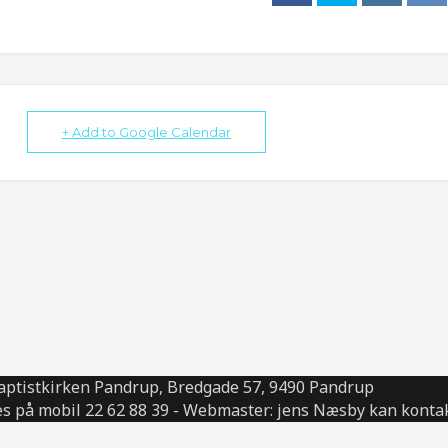
+ Add to Google Calendar
aptistkirken Pandrup, Bredgade 57, 9490 Pandrup
s på mobil 22 62 88 39 - Webmaster: jens Næsby kan kontak