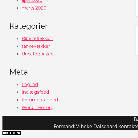
april 2020
marts 2020
Kategorier
Bibelrefleksion
tankevækker
Uncategorized
Meta
Log ind
Indlægsfeed
Kommentarfeed
WordPress.org
B
Formand: Vibeke Dalsgaard kontakte