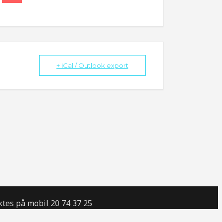
+ iCal / Outlook export
tes på mobil 20 74 37 25