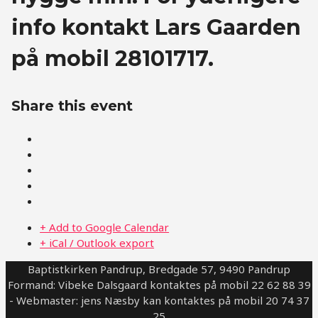
info kontakt Lars Gaarden
på mobil 28101717.
Share this event
+ Add to Google Calendar
+ iCal / Outlook export
Baptistkirken Pandrup, Bredgade 57, 9490 Pandrup
Formand: Vibeke Dalsgaard kontaktes på mobil 22 62 88 39
- Webmaster: jens Næsby kan kontaktes på mobil 20 74 37
25