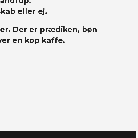
Pandrup.
ab eller ej.
er. Der er prædiken, bøn
ver en kop kaffe.