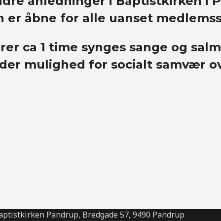
dre anledninger i Baptistkirken i 
n er åbne for alle uanset medlemssk
rer ca 1 time synges sange og salm
 der mulighed for socialt samvær o
aptistkirken Pandrup, Bredgade 57, 9490 Pandrup