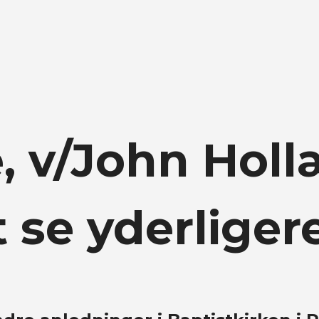
, v/John Holl
t se yderliger