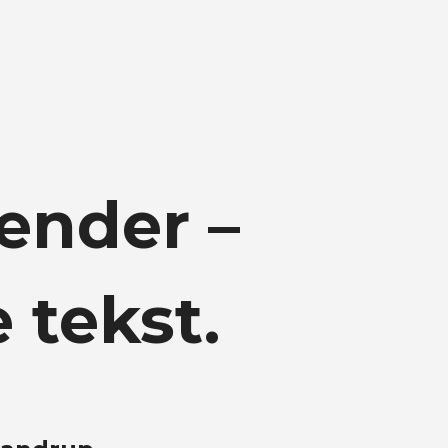
ænder –
e tekst.