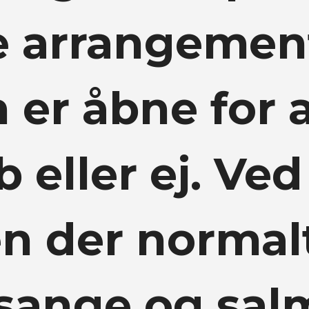
e arrangement
 er åbne for 
eller ej. Ved
n der normalt
sange og salm