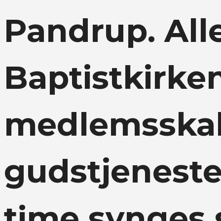
Pandrup. All
Baptistkirken
medlemsskab 
gudstjeneste
time synges 