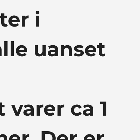
er i
alle uanset
 varer ca 1
er. Der er