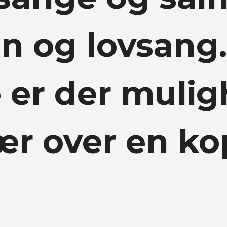
n og lovsang.
 er der mulig
ær over en kop