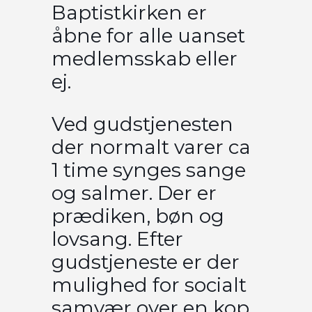
Baptistkirken er
åbne for alle uanset
medlemsskab eller
ej.
Ved gudstjenesten
der normalt varer ca
1 time synges sange
og salmer. Der er
prædiken, bøn og
lovsang. Efter
gudstjeneste er der
mulighed for socialt
samvær over en kop