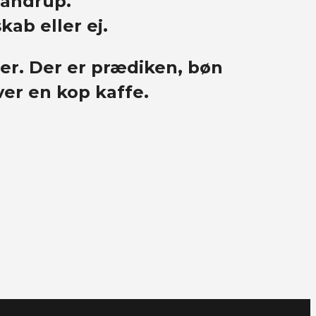
Pandrup.
ab eller ej.
er. Der er prædiken, bøn
ver en kop kaffe.