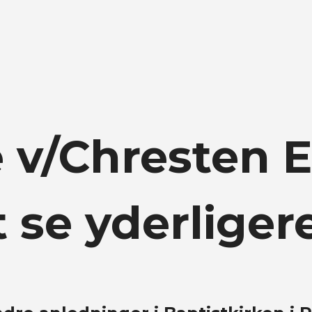
 v/Chresten E
t se yderliger