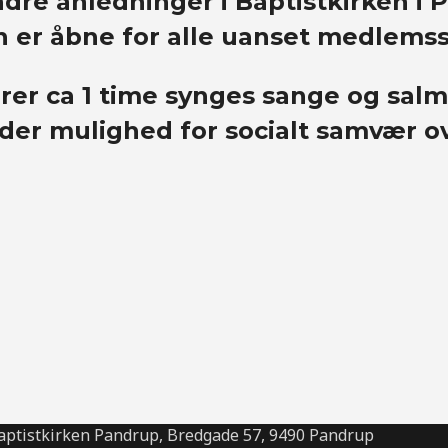
dre anledninger i Baptistkirken i 
n er åbne for alle uanset medlemssk
rer ca 1 time synges sange og salm
 der mulighed for socialt samvær o
aptistkirken Pandrup, Bredgade 57, 9490 Pandrup