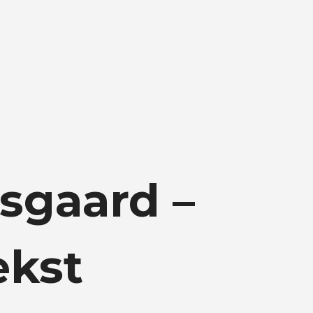
sgaard –
ekst