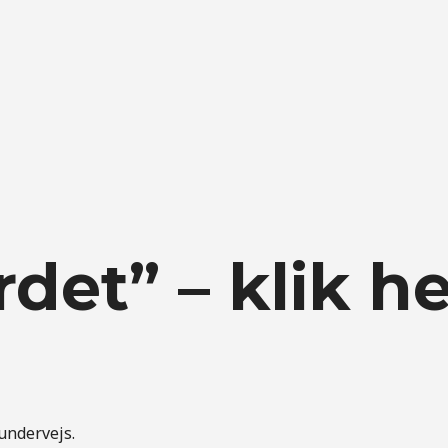
det” – klik h
undervejs.