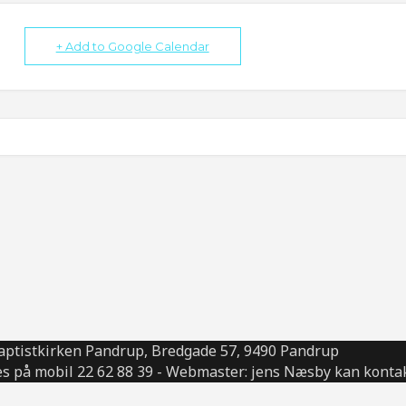
+ Add to Google Calendar
aptistkirken Pandrup, Bredgade 57, 9490 Pandrup
s på mobil 22 62 88 39 - Webmaster: jens Næsby kan kontak