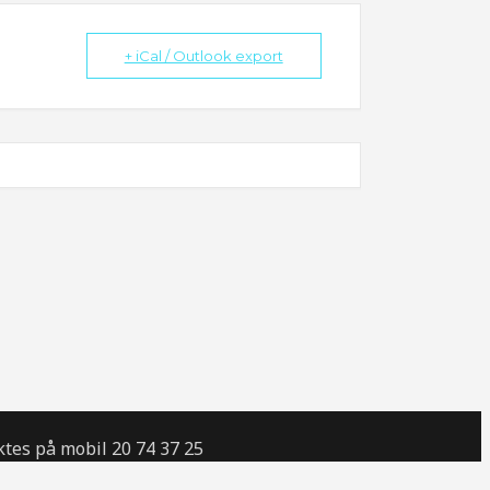
+ iCal / Outlook export
tes på mobil 20 74 37 25