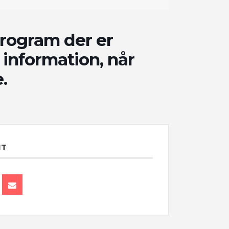
program der er
 information, når
.
NT