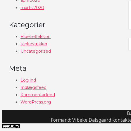
april 2020
marts 2020
Kategorier
Bibelrefleksion
tankevækker
Uncategorized
Meta
Log ind
Indlægsfeed
Kommentarfeed
WordPress.org
B
Formand: Vibeke Dalsgaard kontakte