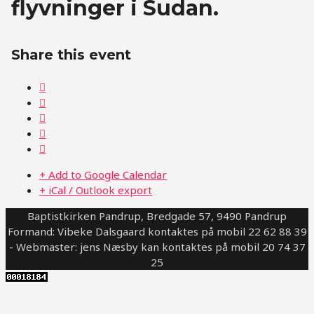
flyvninger i Sudan.
Share this event
+ Add to Google Calendar
+ iCal / Outlook export
Baptistkirken Pandrup, Bredgade 57, 9490 Pandrup
Formand: Vibeke Dalsgaard kontaktes på mobil 22 62 88 39
- Webmaster: jens Næsby kan kontaktes på mobil 20 74 37
25