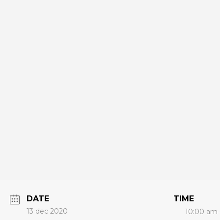
DATE
TIME
13 dec 2020
10:00 am -