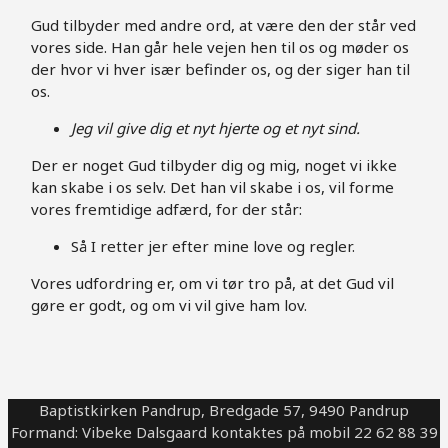
Gud tilbyder med andre ord, at være den der står ved
vores side. Han går hele vejen hen til os og møder os
der hvor vi hver især befinder os, og der siger han til
os.
Jeg vil give dig et nyt hjerte og et nyt sind.
Der er noget Gud tilbyder dig og mig, noget vi ikke
kan skabe i os selv. Det han vil skabe i os, vil forme
vores fremtidige adfærd, for der står:
Så I retter jer efter mine love og regler.
Vores udfordring er, om vi tør tro på, at det Gud vil
gøre er godt, og om vi vil give ham lov.
Baptistkirken Pandrup, Bredgade 57, 9490 Pandrup
Formand: Vibeke Dalsgaard kontaktes på mobil 22 62 88 39